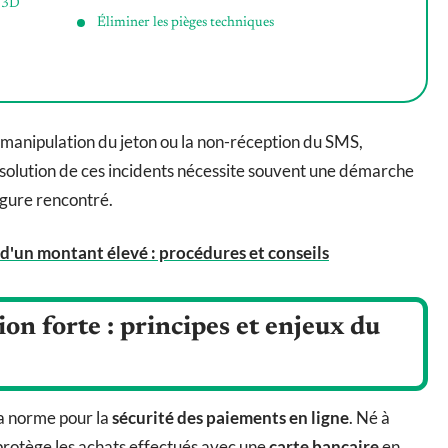
n 3D
Éliminer les pièges techniques
 manipulation du jeton ou la non-réception du SMS,
ésolution de ces incidents nécessite souvent une démarche
igure rencontré.
d'un montant élevé : procédures et conseils
on forte : principes et enjeux du
a norme pour la
sécurité des paiements en ligne
. Né à
 protège les achats effectués avec une
carte bancaire
en