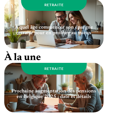
RETRAITE
À quel âge commencer son épargne
retraite pour en profiter au mieux
À la une
RETRAITE
Prochaine augmentation des pensions
en Belgique 2025 : date et détails