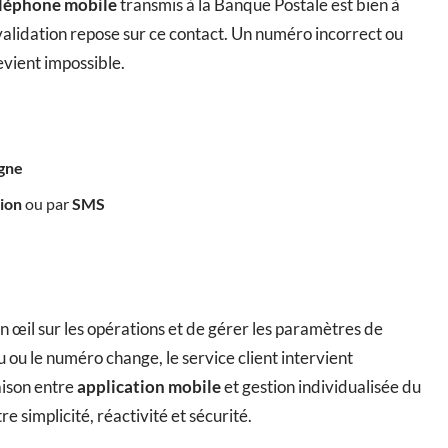
léphone mobile
transmis à la Banque Postale est bien à
e validation repose sur ce contact. Un numéro incorrect ou
evient impossible.
igne
tion
ou par
SMS
 œil sur les opérations et de gérer les paramètres de
 ou le numéro change, le service client intervient
aison entre
application mobile
et gestion individualisée du
 simplicité, réactivité et sécurité.