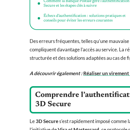
Comment la Banque Postale gère l’authentificatio
Secure et les étapes clés à suivre
Échecs d’authentification : solutions pratiques et
conseils pour éviter les erreurs courantes
Des erreurs fréquentes, telles qu’une mauvaise
compliquent davantage l’accès au service. La r
structurée et des solutions adaptées au cas de f
A découvrir également :
Réaliser un virement 
Comprendre l’authentificati
3D Secure
Le
3D Secure
s’est rapidement imposé comme l
l’initiative de
Visa
et
Mastercard
, ce protocole