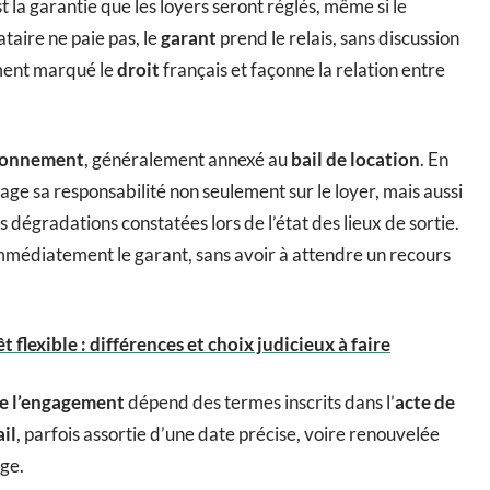
 la garantie que les loyers seront réglés, même si le
ataire ne paie pas, le
garant
prend le relais, sans discussion
ément marqué le
droit
français et façonne la relation entre
tionnement
, généralement annexé au
bail de location
. En
ge sa responsabilité non seulement sur le loyer, mais aussi
s dégradations constatées lors de l’état des lieux de sortie.
 immédiatement le garant, sans avoir à attendre un recours
 flexible : différences et choix judicieux à faire
e l’engagement
dépend des termes inscrits dans l’
acte de
ail
, parfois assortie d’une date précise, voire renouvelée
ge.