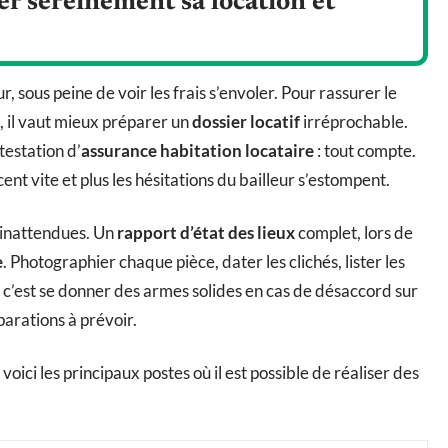
er sereinement sa location et
sous peine de voir les frais s’envoler. Pour rassurer le
, il vaut mieux préparer un
dossier locatif
irréprochable.
testation d’
assurance habitation locataire
: tout compte.
cent vite et plus les hésitations du bailleur s’estompent.
s inattendues. Un
rapport d’état des lieux
complet, lors de
e
. Photographier chaque pièce, dater les clichés, lister les
s, c’est se donner des armes solides en cas de désaccord sur
parations à prévoir.
ici les principaux postes où il est possible de réaliser des