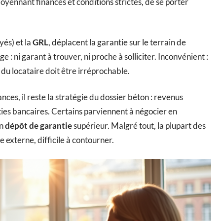
yennant finances et conditions strictes, de se porter
yés) et la
GRL
, déplacent la garantie sur le terrain de
e : ni garant à trouver, ni proche à solliciter. Inconvénient :
r du locataire doit être irréprochable.
nces, il reste la stratégie du dossier béton : revenus
ies bancaires. Certains parviennent à négocier en
un
dépôt de garantie
supérieur. Malgré tout, la plupart des
 externe, difficile à contourner.