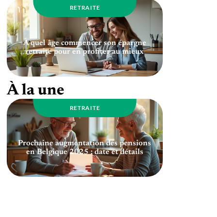
RETRAITE
À quel âge commencer son épargne
retraite pour en profiter au mieux
À la une
RETRAITE
Prochaine augmentation des pensions
en Belgique 2025 : date et détails