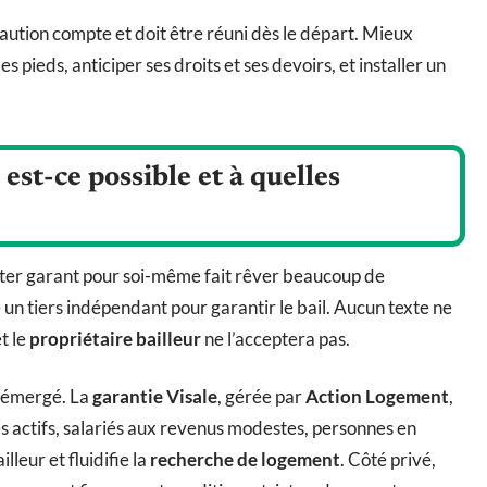
caution compte et doit être réuni dès le départ. Mieux
s pieds, anticiper ses droits et ses devoirs, et installer un
est-ce possible et à quelles
orter garant pour soi-même fait rêver beaucoup de
se un tiers indépendant pour garantir le bail. Aucun texte ne
t le
propriétaire bailleur
ne l’acceptera pas.
t émergé. La
garantie Visale
, gérée par
Action Logement
,
unes actifs, salariés aux revenus modestes, personnes en
lleur et fluidifie la
recherche de logement
. Côté privé,