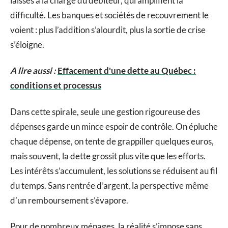
laissés à la charge du débiteur, qui amplifient la
difficulté. Les banques et sociétés de recouvrement le
voient : plus l’addition s’alourdit, plus la sortie de crise
s’éloigne.
A lire aussi :
Effacement d'une dette au Québec :
conditions et processus
Dans cette spirale, seule une gestion rigoureuse des
dépenses garde un mince espoir de contrôle. On épluche
chaque dépense, on tente de grappiller quelques euros,
mais souvent, la dette grossit plus vite que les efforts.
Les intérêts s’accumulent, les solutions se réduisent au fil
du temps. Sans rentrée d’argent, la perspective même
d’un remboursement s’évapore.
Pour de nombreux ménages, la réalité s’impose sans